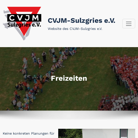
Zum
Inhalt
springen
CVJM-Sulzgries e.V.
Website des CVJM-Sulzgries e.V.
Freizeiten
Keine konkreten Planungen für