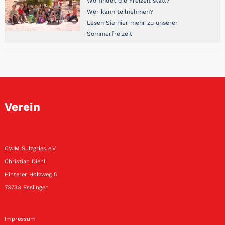
Wo findet die Freizeit statt?
Wer kann teilnehmen?
Lesen Sie hier mehr zu unserer
Sommerfreizeit
Verein
CVJM Sulzgries e.V.
Christian Diehl
Hinterer Holzweg 5
73733 Esslingen
Impressum