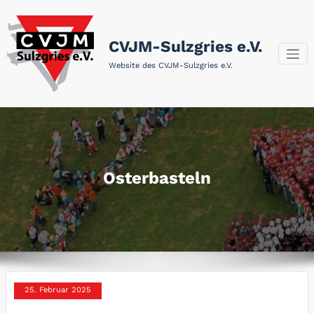
Zum
Inhalt
springen
CVJM-Sulzgries e.V.
Website des CVJM-Sulzgries e.V.
Osterbasteln
25. Februar 2025