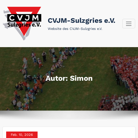
Zum
Inhalt
springen
CVJM-Sulzgries e.V.
Website des CVJM-Sulzgries e.V.
Autor:
Simon
Feb. 10, 2026