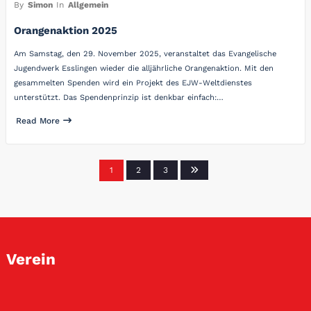
By
Simon
In
Allgemein
Orangenaktion 2025
Am Samstag, den 29. November 2025, veranstaltet das Evangelische
Jugendwerk Esslingen wieder die alljährliche Orangenaktion. Mit den
gesammelten Spenden wird ein Projekt des EJW-Weltdienstes
unterstützt. Das Spendenprinzip ist denkbar einfach:…
Read More
Seitennummerierung
1
2
3
der
Beiträge
Verein