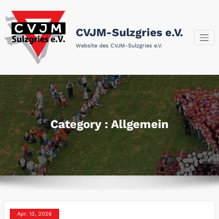
Zum
Inhalt
springen
CVJM-Sulzgries e.V.
Website des CVJM-Sulzgries e.V.
Category : Allgemein
Apr. 13, 2026