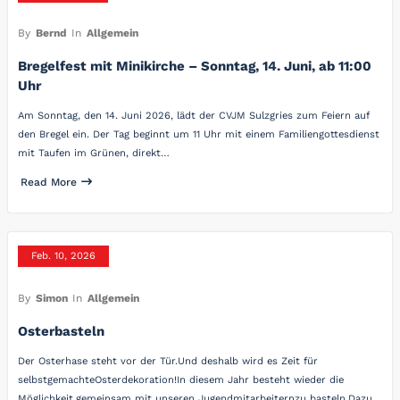
By
Bernd
In
Allgemein
Bregelfest mit Minikirche – Sonntag, 14. Juni, ab 11:00
Uhr
Am Sonntag, den 14. Juni 2026, lädt der CVJM Sulzgries zum Feiern auf
den Bregel ein. Der Tag beginnt um 11 Uhr mit einem Familiengottesdienst
mit Taufen im Grünen, direkt…
Read More
Feb. 10, 2026
By
Simon
In
Allgemein
Osterbasteln
Der Osterhase steht vor der Tür.Und deshalb wird es Zeit für
selbstgemachteOsterdekoration!In diesem Jahr besteht wieder die
Möglichkeit,gemeinsam mit unseren Jugendmitarbeiternzu basteln.Dazu