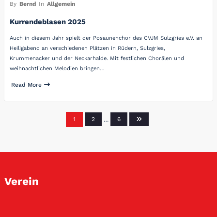
By
Bernd
In
Allgemein
Kurrendeblasen 2025
Auch in diesem Jahr spielt der Posaunenchor des CVJM Sulzgries e.V. an
Heiligabend an verschiedenen Plätzen in Rüdern, Sulzgries,
Krummenacker und der Neckarhalde. Mit festlichen Chorälen und
weihnachtlichen Melodien bringen…
Read More
Seitennummerierung
1
2
…
6
der
Beiträge
Verein